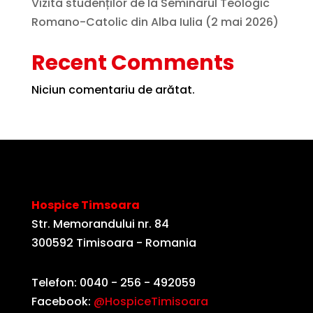
Vizita studenților de la Seminarul Teologic
Romano-Catolic din Alba Iulia (2 mai 2026)
Recent Comments
Niciun comentariu de arătat.
Hospice Timsoara
Str. Memorandului nr. 84
300592 Timisoara - Romania
Telefon: 0040 - 256 - 492059
Facebook:
@HospiceTimisoara