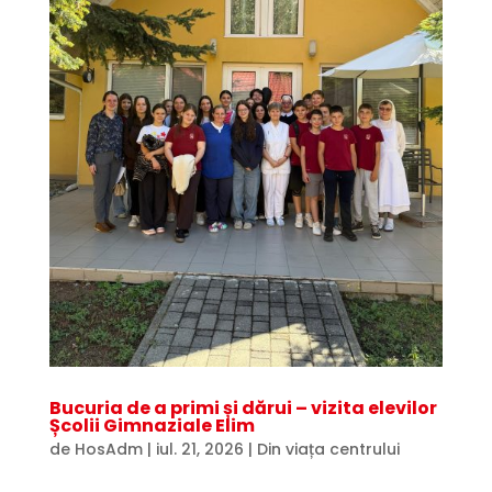
Bucuria de a primi și dărui – vizita elevilor
Școlii Gimnaziale Elim
de
HosAdm
|
iul. 21, 2026
|
Din viața centrului