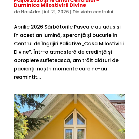
Paște 2026 și Hramul Centrului –
Duminica Milostivirii Divine
de
HosAdm
|
iul. 21, 2026
|
Din viața centrului
Aprilie 2026 Sărbătorile Pascale au adus și
în acest an lumină, speranță și bucurie în
Centrul de Îngrijiri Paliative „Casa Milostivirii
Divine”. Într-o atmosferă de credință și
apropiere sufletească, am trăit alături de
pacienții noștri momente care ne-au
reamintit...